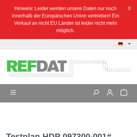
Hinweis: Leider werden unsere Daten nur noch
innerhalb der Europäischen Union vertrieben! Ein
Verkauf an nicht EU Länder ist leider nicht mehr
möglich.
Testplan HDP 097300-001#