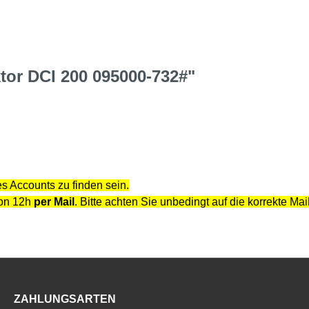
tor DCI 200 095000-732#"
s Accounts zu finden sein.
von 12h
per Mail
. Bitte achten Sie unbedingt auf die korrekte Ma
ZAHLUNGSARTEN