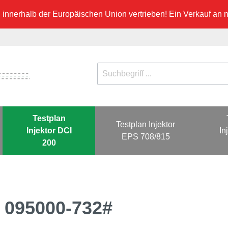
innerhalb der Europäischen Union vertrieben! Ein Verkauf an ni
Testplan
Testplan Injektor
Injektor DCI
In
EPS 708/815
200
0 095000-732#