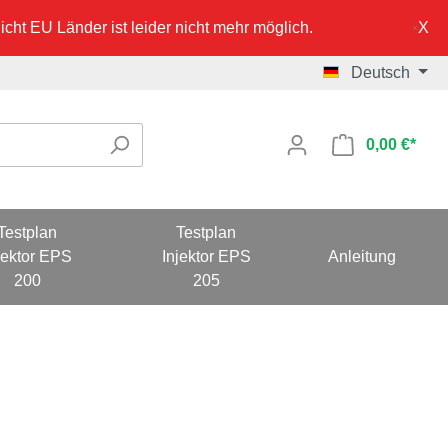
cht EU Länder ist leider nicht mehr möglich.
Deutsch
0,00 €*
Testplan
Testplan
jektor EPS
Injektor EPS
Anleitung
200
205