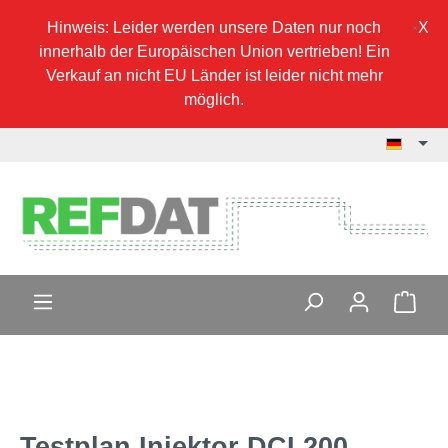
Hinweis: Leider werden unsere Daten nur noch
innerhalb der Europäischen Union vertrieben! Ein
Verkauf an nicht EU Länder ist leider nicht mehr
möglich.
Testplan Injektor DCI 200