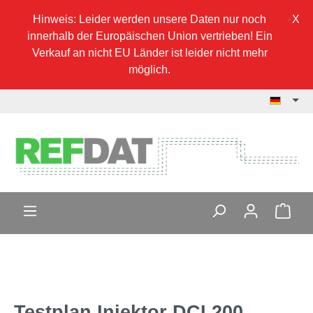
Hinweis: Leider werden unsere Daten nur noch
innerhalb der Europäischen Union vertrieben! Ein
Verkauf an nicht EU Länder ist leider nicht mehr
möglich.
Testplan Injektor DCI 200