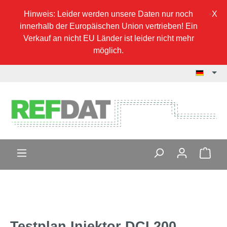
Hinweis: Leider werden unsere Daten nur noch
innerhalb der Europäischen Union vertrieben! Ein
Verkauf an nicht EU Länder ist leider nicht mehr
möglich.
Testplan Injektor DCI 200