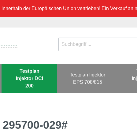
innerhalb der Europäischen Union vertrieben! Ein Verkauf an ni
Testplan
Testplan Injektor
Injektor DCI
In
EPS 708/815
200
0 295700-029#