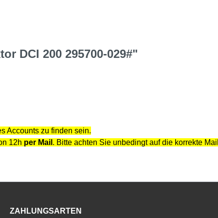
tor DCI 200 295700-029#"
s Accounts zu finden sein.
von 12h
per Mail
. Bitte achten Sie unbedingt auf die korrekte Ma
ZAHLUNGSARTEN