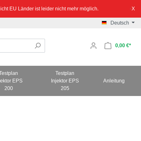
cht EU Länder ist leider nicht mehr möglich.
Deutsch
0,00 €*
Testplan
Testplan
jektor EPS
Injektor EPS
Anleitung
200
205