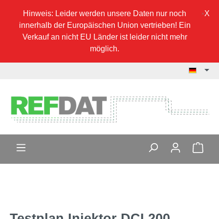
Hinweis: Leider werden unsere Daten nur noch
innerhalb der Europäischen Union vertrieben! Ein
Verkauf an nicht EU Länder ist leider nicht mehr
möglich.
Testplan Injektor DCI 200