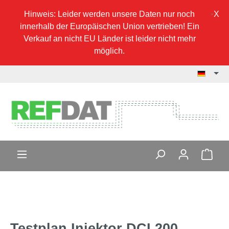
Hinweis: Leider werden unsere Daten nur noch
innerhalb der Europäischen Union vertrieben! Ein
Verkauf an nicht EU Länder ist leider nicht mehr
möglich.
Testplan Injektor DCI 200