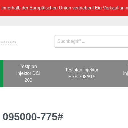
innerhalb der Europäischen Union vertrieben! Ein Verkauf an ni
Testplan
Testplan Injektor
Injektor DCI
In
EPS 708/815
200
0 095000-775#