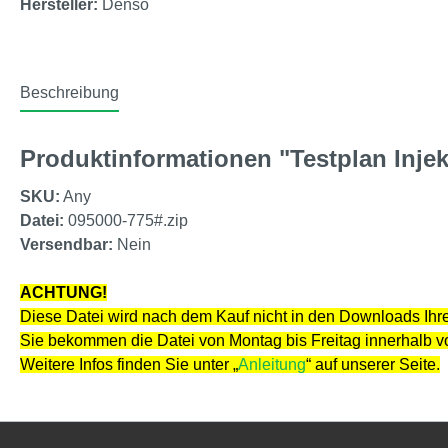
Hersteller:
Denso
Beschreibung
Produktinformationen "Testplan Injek
SKU:
Any
Datei:
095000-775#.zip
Versendbar:
Nein
ACHTUNG!
Diese Datei wird nach dem Kauf nicht in den Downloads Ihre
Sie bekommen die Datei von Montag bis Freitag innerhalb 
Weitere Infos finden Sie unter „
Anleitung
“ auf unserer Seite.