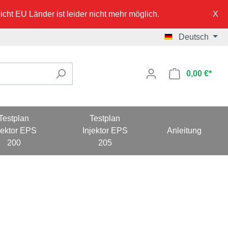
cht EU Länder ist leider nicht mehr möglich.
Deutsch
0,00 €*
Testplan
Testplan
jektor EPS
Injektor EPS
Anleitung
200
205