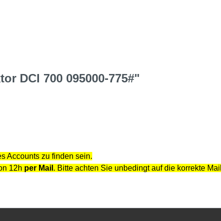
tor DCI 700 095000-775#"
s Accounts zu finden sein.
von 12h
per Mail
. Bitte achten Sie unbedingt auf die korrekte Ma