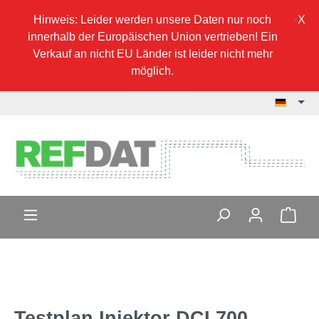
Hinweis: Leider werden unsere Daten nur noch
innerhalb der Europäischen Union vertrieben! Ein
Verkauf an nicht EU Länder ist leider nicht mehr
möglich.
Testplan Injektor DCI 700