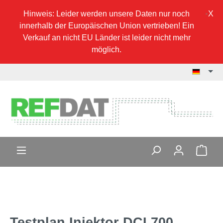
Hinweis: Leider werden unsere Daten nur noch
innerhalb der Europäischen Union vertrieben! Ein
Verkauf an nicht EU Länder ist leider nicht mehr
möglich.
Testplan Injektor DCI 700