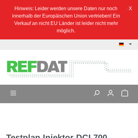
Hinweis: Leider werden unsere Daten nur noch
innerhalb der Europäischen Union vertrieben! Ein
Verkauf an nicht EU Länder ist leider nicht mehr
möglich.
Testplan Injektor DCI 700