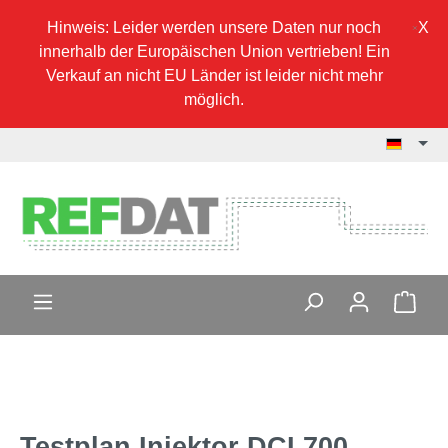
Hinweis: Leider werden unsere Daten nur noch
innerhalb der Europäischen Union vertrieben! Ein
Verkauf an nicht EU Länder ist leider nicht mehr
möglich.
Testplan Injektor DCI 700