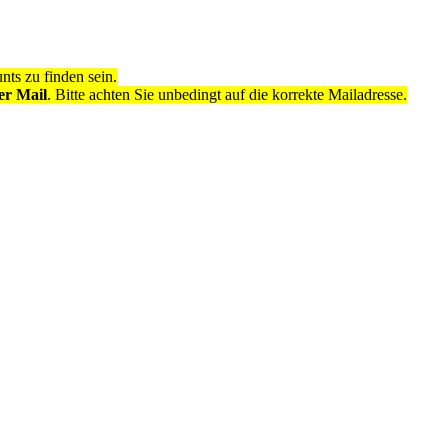
ts zu finden sein.
er Mail
. Bitte achten Sie unbedingt auf die korrekte Mailadresse.