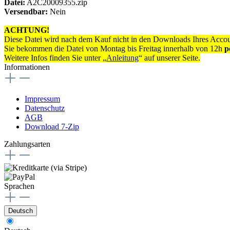
Datei:
A2C20009355.zip
Versendbar:
Nein
ACHTUNG!
Diese Datei wird nach dem Kauf nicht in den Downloads Ihres Accoun
Sie bekommen die Datei von Montag bis Freitag innerhalb von 12h
p
Weitere Infos finden Sie unter „
Anleitung
“ auf unserer Seite.
Informationen
Impressum
Datenschutz
AGB
Download 7-Zip
Zahlungsarten
Sprachen
Deutsch