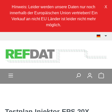
Hinweis: Leider werden unsere Daten nur noch
innerhalb der Europäischen Union vertrieben! Ein
Verkauf an nicht EU Länder ist leider nicht mehr
möglich.
Testplan Injektor EPS 20X