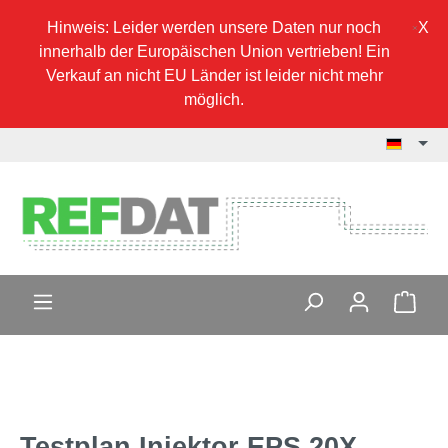
Hinweis: Leider werden unsere Daten nur noch
innerhalb der Europäischen Union vertrieben! Ein
Verkauf an nicht EU Länder ist leider nicht mehr
möglich.
Testplan Injektor EPS 20X