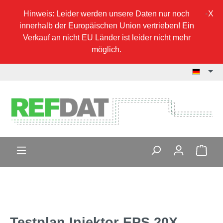
Hinweis: Leider werden unsere Daten nur noch
innerhalb der Europäischen Union vertrieben! Ein
Verkauf an nicht EU Länder ist leider nicht mehr
möglich.
Testplan Injektor EPS 20X