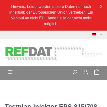
Hinweis: Leider werden unsere Daten nur noch
innerhalb der Europäischen Union vertrieben! Ein
Verkauf an nicht EU Länder ist leider nicht mehr
möglich.
Testplan Injektor EPS 815/708