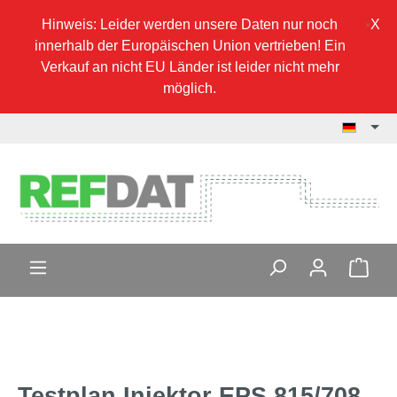
Hinweis: Leider werden unsere Daten nur noch
innerhalb der Europäischen Union vertrieben! Ein
Verkauf an nicht EU Länder ist leider nicht mehr
möglich.
Testplan Injektor EPS 815/708