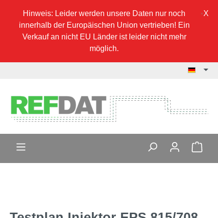
Hinweis: Leider werden unsere Daten nur noch
innerhalb der Europäischen Union vertrieben! Ein
Verkauf an nicht EU Länder ist leider nicht mehr
möglich.
Testplan Injektor EPS 815/708