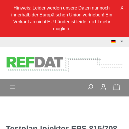
Hinweis: Leider werden unsere Daten nur noch
innerhalb der Europäischen Union vertrieben! Ein
Verkauf an nicht EU Länder ist leider nicht mehr
möglich.
Testplan Injektor EPS 815/708