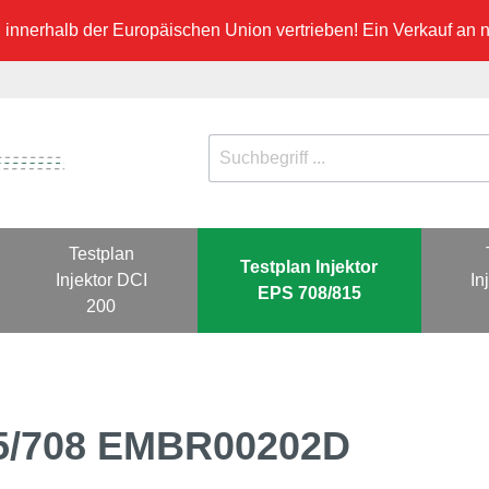
innerhalb der Europäischen Union vertrieben! Ein Verkauf an ni
Testplan
Testplan Injektor
Injektor DCI
In
EPS 708/815
200
815/708 EMBR00202D