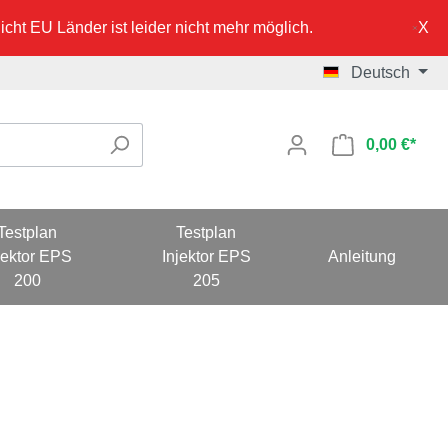
cht EU Länder ist leider nicht mehr möglich.
Deutsch
0,00 €*
Testplan
Testplan
jektor EPS
Injektor EPS
Anleitung
200
205