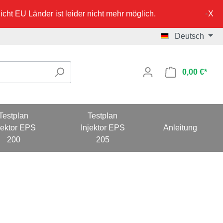
cht EU Länder ist leider nicht mehr möglich.
Deutsch
0,00 €*
Testplan
Testplan
jektor EPS
Injektor EPS
Anleitung
200
205