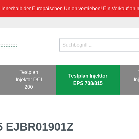
innerhalb der Europäischen Union vertrieben! Ein Verkauf an ni
Testplan
Testplan Injektor
Injektor DCI
In
EPS 708/815
200
15 EJBR01901Z